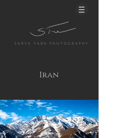
S A R Y A F A R K P H O T O G R A P H Y
Iran